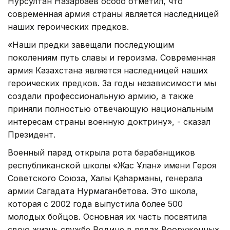
Нурсултан Назарбаев особо отметил, что
современная армия страны является наследницей
наших героических предков.
«Наши предки завещали последующим
поколениям путь славы и героизма. Современная
армия Казахстана является наследницей наших
героических предков. За годы независимости мы
создали профессиональную армию, а также
приняли полностью отвечающую национальным
интересам страны военную доктрину», - сказал
Президент.
Военный парад открыла рота барабанщиков
республиканской школы «Жас Ұлан» имени Героя
Советского Союза, Халық Қаһарманы, генерала
армии Сагадата Нурмаганбетова. Это школа,
которая с 2002 года выпустила более 500
молодых бойцов. Основная их часть посвятила
свою жизнь службе Родине в рядах Вооруженных