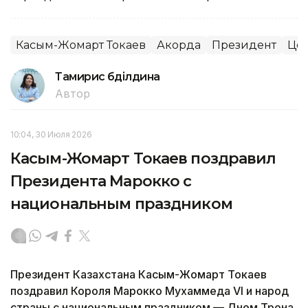
Касым-Жомарт Токаев
Акорда
Президент
Цен
Тамирис Әбділдина
Автор
10:04, 30 Июля 2026
Касым-Жомарт Токаев поздравил
Президента Марокко с
национальным праздником
Президент Казахстана Касым-Жомарт Токаев
поздравил Короля Марокко Мухаммеда VI и народ
страны с национальным праздником — Днем Трона,