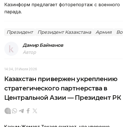
Казинформ предлагает фоторепортаж с военного
парада.
Президент
Президент Казахстана
Армия
Воо
Дамир Байманов
Автор
14:34, 31 Июля 2026
Казахстан привержен укреплению
стратегического партнерства в
Центральной Азии — Президент РК
Касым-Жомарт Токаев считает, что уверенно