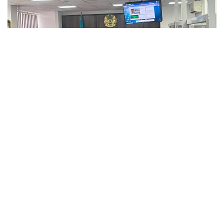
Фото: Kazinform
Заседание апелляционной инстанции состоялось
5 августа.
На апелляцию подал потерпевший Ш.Р., отец
погибшей Т. К. Он просил увеличить компенсацию
морального вреда с 10 млн до 100 млн тенге.
— В жалобе потерпевший Ш. Р. и его
адвокат просят: изменить приговор