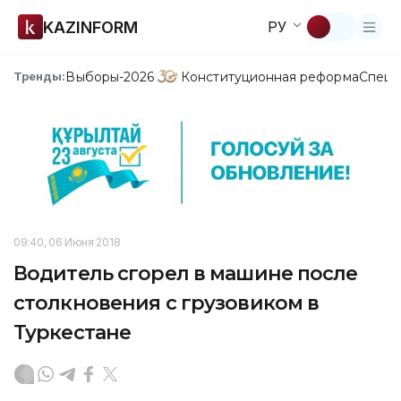
KAZINFORM
РУ
Выборы-2026
Конституционная реформа
Спецп
Тренды:
09:40, 06 Июня 2018
Водитель сгорел в машине после
столкновения с грузовиком в
Туркестане