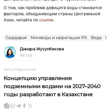
О том, как проблема дефицита воды становится
фактором, объединяющим страны Центральной
Азии, читайте по
ссылке
.
Сырдарья
Минводы и ирригации РК
Вода
Н
Динара Жусупбекова
Автор
09:10, 07 Августа 2026
Концепцию управления
подземными водами на 2027–2040
годы разработают в Казахстане