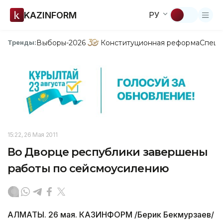
KAZINFORM
РУ
Выборы-2026
Конституционная реформа
Спецп
Тренды:
15:22, 26 Мая 2011
Во Дворце республики завершены
работы по сейсмоусилению
АЛМАТЫ. 26 мая. КАЗИНФОРМ /Берик Бекмурзаев/