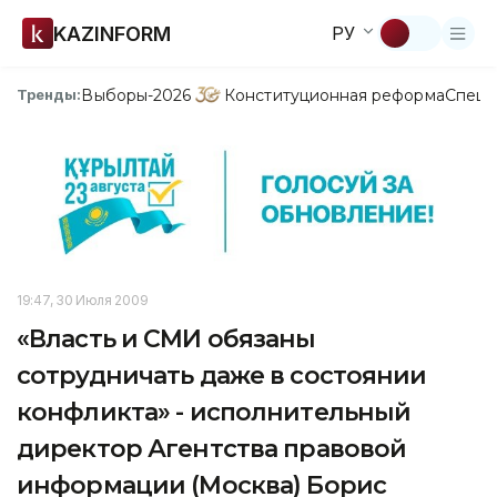
KAZINFORM
РУ
Выборы-2026
Конституционная реформа
Спецп
Тренды:
19:47, 30 Июля 2009
«Власть и СМИ обязаны
сотрудничать даже в состоянии
конфликта» - исполнительный
директор Агентства правовой
информации (Москва) Борис