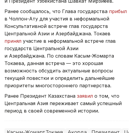
и Президент Узбекистана Шавкат Мирзиёев.
Ранее сообщалось, что Глава государства
прибыл
в Чолпон-Ату для участия в неформальной
Консультативной встрече глав государств
Центральной Азии и Азербайджана. Токаев
принял
участие в неформальной встрече глав
государств Центральной Азии
и Азербайджана. По словам Касым-Жомарта
Токаева, данная встреча — это хорошая
возможность обсудить актуальные вопросы
текущей повестки и определить дальнейшие
приоритеты многостороннего партнерства.
Ранее Президент Казахстана
заявил
о том, что
Центральная Азия переживает самый успешный
период в своей современной истории.
Касым-Жомарт Токаев
Акорда
Президент
Цен