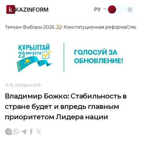
KAZINFORM
РУ
Выборы-2026
Конституционная реформа
Спецп
Тренды:
15:18, 20 Марта 2019
Владимир Божко: Стабильность в
стране будет и впредь главным
приоритетом Лидера нации