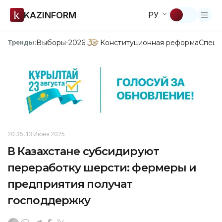
KAZINFORM
РУ
Выборы-2026
Конституционная реформа
Спецп
Тренды:
20:35, 13 Июня 2025
В Казахстане субсидируют
переработку шерсти: фермеры и
предприятия получат
господдержку