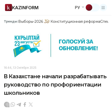
KAZINFORM
РУ
Выборы-2026
Конституционная реформа
Спецп
Тренды:
16:44, 13 Октября 2025
В Казахстане начали разрабатывать
руководство по профориентации
школьников