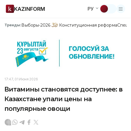
KAZINFORM
РУ
Выборы-2026
Конституционная реформа
Спецп
Тренды:
17:47, 01 Июня 2026
Витамины становятся доступнее: в
Казахстане упали цены на
популярные овощи