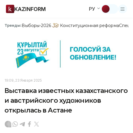
KAZINFORM
РУ
Выборы-2026
Конституционная реформа
Спецп
Тренды:
19:09, 23 Января 2025
Выставка известных казахстанского
и австрийского художников
открылась в Астане