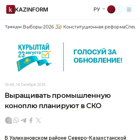
KAZINFORM
РУ
Выборы-2026
Конституционная реформа
Спецп
Тренды:
19:46, 14 Октября 2025
Выращивать промышленную
коноплю планируют в СКО
В Уалихановском районе Северо-Казахстанской