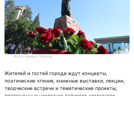
Фото: Акимат Алматы
Жителей и гостей города ждут концерты,
поэтические чтения, книжные выставки, лекции,
творческие встречи и тематические проекты,
посвященные наследию великого казахского
поэта и мыслителя.
Одним из центральных событий станет концерт-
спектакль «Абай әлемі», который пройдет
8 августа
с 18:00 до 22:00 на площади Театра