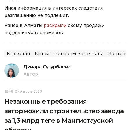
Иная информация в интересах следствия
разглашению не подлежит.
Ранее в Алматы
раскрыли
схему продажи
поддельных госномеров.
Казахстан
Китай
Регионы Казахстана
Контраб
Динара Сугурбаева
Автор
18:48, 07 Августа 2026
Незаконные требования
затормозили строительство завода
за 1,3 млрд теңге в Мангистауской