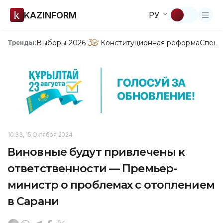
KAZINFORM
РУ
Выборы-2026
Конституционная реформа
Спецп
Тренды:
10:33, 15 Октября 2024
Виновные будут привлечены к
ответственности — Премьер-
министр о проблемах с отоплением
в Сарани