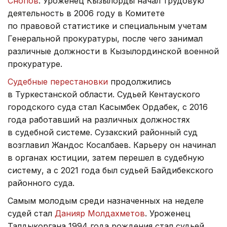
Снопов
. Уроженец Кызылорды начал трудовую
деятельность в 2006 году в Комитете
по правовой статистике и специальным учетам
Генеральной прокуратуры, после чего занимал
различные должности в Кызылординской военной
прокуратуре.
Судебные перестановки
продолжились
в Туркестанской области. Судьей Кентауского
городского суда стал Касымбек Ордабек, с 2016
года работавший на различных должностях
в судебной системе. Сузакский районный суд
возглавил Жандос Косалбаев. Карьеру он начинал
в органах юстиции, затем перешел в судебную
систему, а с 2021 года был судьей Байдибекского
районного суда.
Самым молодым среди назначенных на неделе
судей стал
Данияр Молдахметов
. Уроженец
Талдыкоргана 1994 года рождения стал судьей