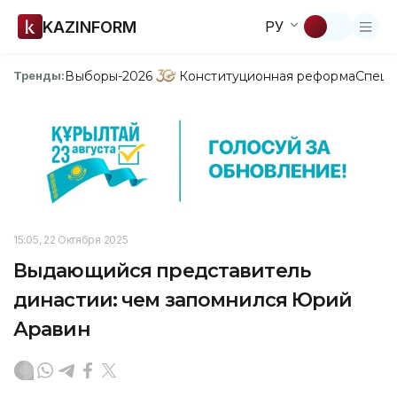
KAZINFORM
РУ
Выборы-2026
Конституционная реформа
Спецп
Тренды:
15:05, 22 Октября 2025
Выдающийся представитель
династии: чем запомнился Юрий
Аравин