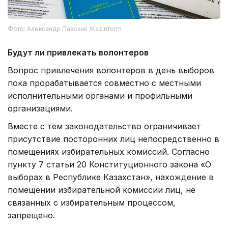
Что изменится на этих выборах
Предстоящая избирательная кампания имеет ряд
особенностей. Это первые выборы депутатов
Курултая Республики Казахстан в условиях новой
конституционной модели государственного
устройства и обновленного избирательного
законодательства.
Курултай будет состоять из 145 депутатов,
избираемых сроком на пять лет по
пропорциональной системе в рамках единого
общенационального избирательного округа.