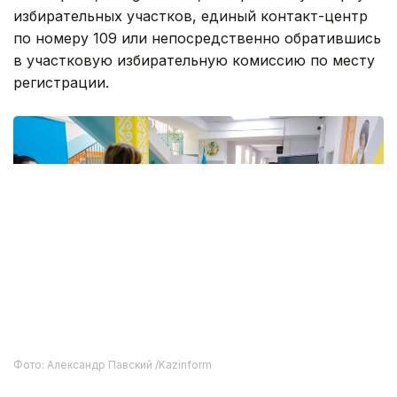
Списки станут доступны для ознакомления с 7
августа. Для проверки непосредственно на
участке потребуется документ, удостоверяющий
личность.
Городской call-центр 109 также будет
консультировать граждан по вопросам включения
в списки избирателей, адресов участков, порядка
голосования, получения открепительного
удостоверения и другим вопросам, связанным
с реализацией избирательных прав.
Что делать тем, кто будет находиться
не по месту регистрации
Для граждан, которые после представления
списков избирателей для ознакомления изменят
место своего пребывания, законодательством
предусмотрено получение открепительного
удостоверения.