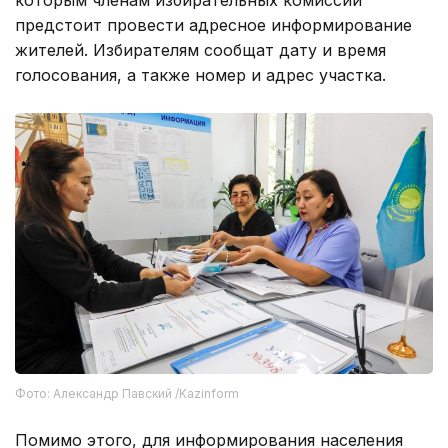
Фото: Александр Павский /Kazinform
Помимо этого, для информирования населения
будут задействованы цифровые сервисы,
интернет-ресурсы, городской call-центр,
средства массовой информации и официальные
страницы территориальных избирательных
комиссий в социальных сетях.
670 участков откроются в Алматы
В день голосования в Алматы будут работать 670
избирательных участков. Из них 73 сформированы