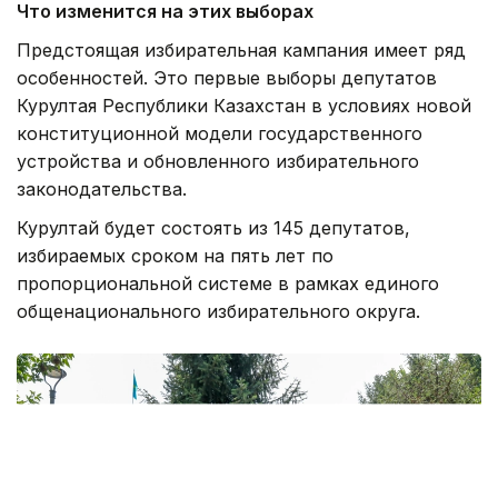
Фото: Александр Павский /Kazinform
Одно из нововведений касается проведения
предвыборной агитации. Политические партии
получили право вести ее на собственных
интернет-ресурсах и в аккаунтах на онлайн-
платформах. Одновременно запрещается
использовать агитационные материалы, которые
не были специально изготовлены для текущей
избирательной кампании.
Еще одно новшество касается поведения
непосредственно в день голосования. Запрещены
фото- и видеосъемка заполненного