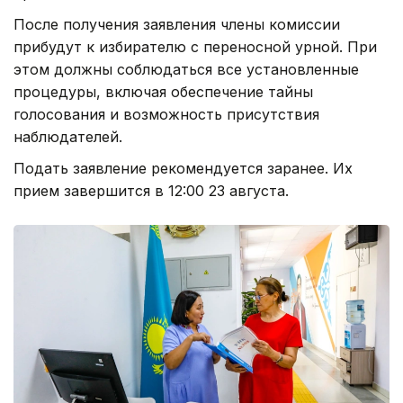
Фото: Александр Павский /Kazinform
Как подготовят участки для людей с
инвалидностью
Особое внимание при подготовке к выборам
уделяется доступности участков для людей с
инвалидностью и маломобильных граждан. На
избирательных участках предусматриваются
пандусы, поручни и доступные входные группы,
специальные кабины для тайного голосования,
места для размещения кресел-колясок и
парковочные места.
Также планируется обеспечить необходимые
информационные и технические средства для
граждан с нарушениями зрения и слуха.