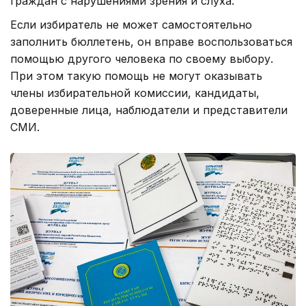
Фото: Александр Павский /Kazinform
Будут ли привлекать волонтеров
Вопрос привлечения волонтеров в день выборов
пока прорабатывается совместно с местными
исполнительными органами и профильными
организациями.
Вместе с тем законодательство ограничивает
присутствие посторонних лиц непосредственно в
помещениях избирательных комиссий. Согласно
пункту 7 статьи 20 Конституционного закона «О
выборах в Республике Казахстан», нахождение в
помещении избирательной комиссии лиц, не
связанных с избирательным процессом,
запрещено.