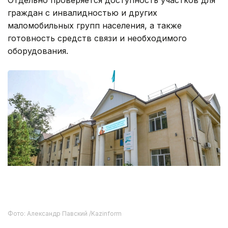
Отдельно проверяется доступность участков для
граждан с инвалидностью и других
маломобильных групп населения, а также
готовность средств связи и необходимого
оборудования.
Фото: Александр Павский /Kazinform
Более 1,3 млн избирателей
На сегодня в Алматы зарегистрировано более 1
млн 329 тысяч избирателей. При этом списки
продолжают уточняться на основании сведений
государственных информационных систем и
обращений граждан.
Местные исполнительные органы передали
списки избирателей участковым избирательным