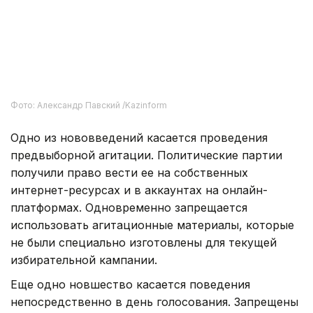
избирательного бюллетеня, а также
распространение его изображения.
Расширены и возможности по созданию
избирательных участков в организациях с
непрерывным производственным циклом и в
местах, где работа ведется вахтовым методом.
Это должно позволить принять участие в
голосовании гражданам, которые 23 августа
будут находиться на работе.
Также уточнены требования к проведению
агитации, деятельности СМИ и пользователей
онлайн-платформ, проведению опросов
общественного мнения и публикации
их результатов.
Предвыборная агитация началась после
завершения регистрации партийных списков — 23