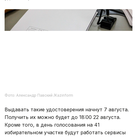
регистрации на территории Казахстана. После
регистрации на соответствующем участке
гражданин сможет реализовать свое
избирательное право.
Можно ли проголосовать на дому
Гражданам, которые по состоянию здоровья, в
связи с уходом за больным членом семьи или по
другой уважительной причине не смогут
самостоятельно прийти на участок,
предоставляется возможность проголосовать вне
помещения для голосования.
Для этого необходимо подать письменное
заявление в участковую избирательную
комиссию. Форму заявления также можно будет
получить при вручении индивидуального
приглашения.