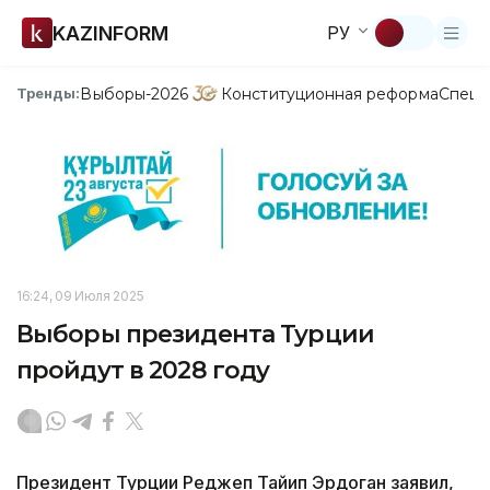
KAZINFORM
РУ
Выборы-2026
Конституционная реформа
Спецп
Тренды:
16:24, 09 Июля 2025
Выборы президента Турции
пройдут в 2028 году
Президент Турции Реджеп Тайип Эрдоган заявил,