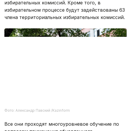
Фото: Александр Павский /Kazinform
Все они проходят многоуровневое обучение по
вопросам применения обновленного
избирательного законодательства, организации
голосования, работы со списками избирателей,
выдачи бюллетеней, подсчета голосов,
рассмотрения обращений и взаимодействия с
наблюдателями.
Обучение проводится по каскадной модели и
включает дистанционное тестирование. Успешно
прошедшие его члены комиссий получают