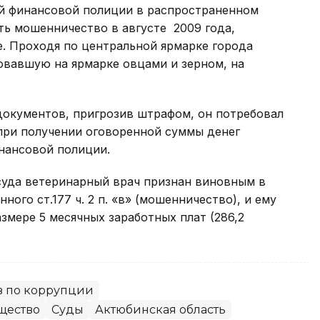
й финансовой полиции в распространенном
ть мошенничество в августе 2009 года,
. Проходя по центральной ярмарке города
овавшую на ярмарке овцами и зерном, на
документов, пригрозив штрафом, он потребовал
 при получении оговоренной суммы денег
нансовой полиции.
уда ветеринарный врач признан виновным в
ого ст.177 ч. 2 п. «в» (мошенничество), и ему
змере 5 месячных заработных плат (286,2
в по коррупции
щество
Суды
Актюбинская область