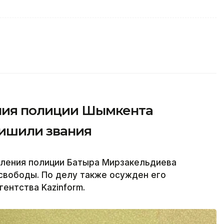
ения полиции Шымкента
лишили звания
вления полиции Батыра Мирзакельдиева
свободы. По делу также осужден его
ентства Kazinform.