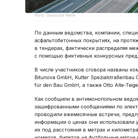
Фото: Deutsche Welle
По данным ведомства, компании, спец
асфальтобетонных покрытиях, на протя
в тендерах, фактически распределяя ме
с помощью фиктивных конкурсных пред
В числе участников сговора названы ком
Bitunova GmbH, Kutter Spezialstraßenbau 
für den Bau GmbH, а также Otto Alte-Teig
Как сообщили в антимонопольном ведом
зашифрованными сообщениями по электр
проводили ежемесячные встречи, предп
информации о ценах они использовали 
их под расстояния в метрах и километра
номеров, билетов на футбольные матчи 