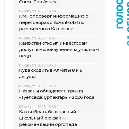
Comic Con Astana
07 августа 2026, 19:48
КМГ опроверг информацию о
переговорах с ExxonMobil по
расширению Кашагана
07 августа 2026, 19:37
Казахстан открыл инвесторам
доступ к малоизученным участкам
недр
07 августа 2026, 19:26
Куда сходить в Алматы 8 и 9
августа
07 августа 2026, 18:58
Названы обладатели гранта
«Тәуелсіздік ұрпақтары» 2026 года
07 августа 2026, 18:39
Как выбрать безопасный
школьный рюкзак —
рекомендации ортопеда