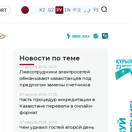
KZ
QZ
РУ
EN
中文
ق ز
ЎЗ
ORT
Новости по теме
07 августа 2026, 22:10
Лжесотрудники электросетей
обманывают казахстанцев под
предлогом замены счетчиков
07 августа 2026, 21:35
Часть процедур аккредитации в
Казахстане перевели в онлайн-
формат
07 августа 2026, 21:00
Чем удивил гостей второй день