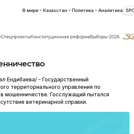
В мире
Казахстан
Политика
Аналитика
SP
е
Спецпроекты
Конституционная реформа
Выборы-2026
енничество
л Ендибаева/ - Государственный
ого территориального управления по
 в мошенничестве. Госслужащий пытался
тсутствие ветеринарной справки.