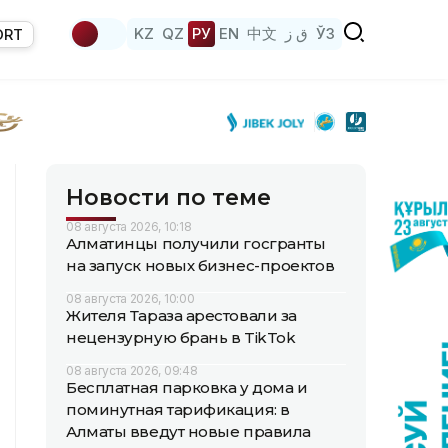
KZ
QZ
РУ
EN
中文
ق ز
ЎЗ
ORT
Новости по теме
08 августа 2026, 10:18
Алматинцы получили госгранты
на запуск новых бизнес-проектов
08 августа 2026, 10:00
Жителя Тараза арестовали за
нецензурную брань в TikTok
08 августа 2026, 09:48
Бесплатная парковка у дома и
поминутная тарификация: в
Алматы введут новые правила