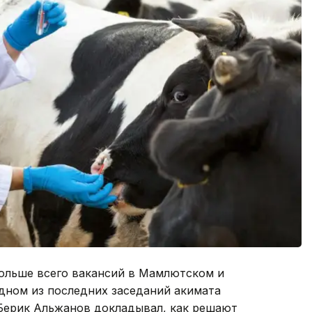
Больше всего вакансий в Мамлютском и
одном из последних заседаний акимата
Берик Альжанов докладывал, как решают