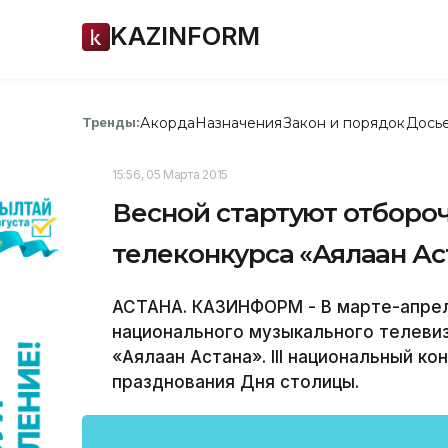
KAZINFORM
Акорда
Назначения
Закон и порядок
Дось
Тренды:
15:56, 05 Марта 2015
Весной стартуют отборо
телеконкурса «Аялаған Ас
АСТАНА. КАЗИНФОРМ - В марте-апре
национального музыкального телеви
«Аялаған Астана». III национальный к
празднования Дня столицы.