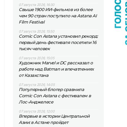
07 августа 2026, 16:30
Свыше 1900 ИИ-фильмов из более
чем 90 стран поступило на Astana AI
Film Festival
07 августа 2026, 15:50
Comic Con Astana установил рекорд:
первый день фестиваля посетили 16
тысяч человек
07 августа 2026, 15:05
Художник Marvel и DC рассказал о
работе над Batman и впечатлениях
от Казахстана
07 августа 2026, 14:05
Популярный блогер сравнила
Comic Con Astana с фестивалем в
Лос-Анджелесе
07 августа 2026, 12:00
Впервые в истории Центральной
Азии: в Астане пройдет