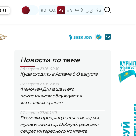
KZ
QZ
РУ
EN
中文
ق ز
ЎЗ
ORT
Новости по теме
08 августа 2026, 09:30
Куда сходить в Астане 8-9 августа
07 августа 2026, 23:36
Феномен Димаша и его
поклонников обсуждают в
испанской прессе
07 августа 2026, 17:11
Рисунки превращаются в истории:
мультипликатор Dobryak раскрыл
секрет интересного контента