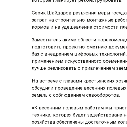
которые планирует реконструировать.
Серик Шайдаров разъяснил меры госуд
затрат на строительно-монтажные работ
кормов и на удешевление стоимости пле
Заместитель акима области порекоменд
подготовить проектно-сметную докуме
баз с внедрением цифровых технологий
применением искусственного осеменения
лучше реализовать с привлечением заём
На встрече с главами крестьянских хоз
обсудили проведение весенних полевых
земель с соблюдением севооборотов.
«К весенним полевым работам мы присту
техника, которая будет задействована н
хозяйства обеспечены достаточным кол