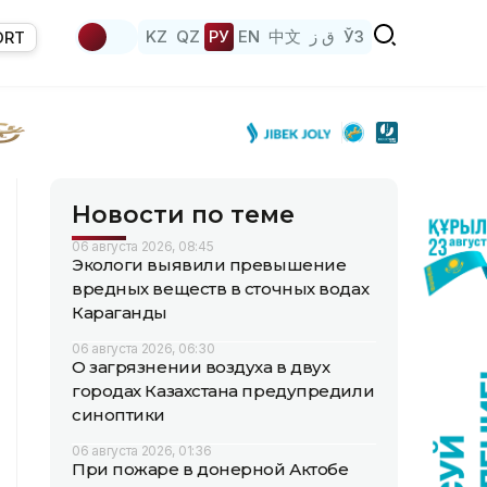
KZ
QZ
РУ
EN
中文
ق ز
ЎЗ
ORT
Новости по теме
06 августа 2026, 08:45
Экологи выявили превышение
вредных веществ в сточных водах
Караганды
06 августа 2026, 06:30
О загрязнении воздуха в двух
городах Казахстана предупредили
синоптики
06 августа 2026, 01:36
При пожаре в донерной Актобе