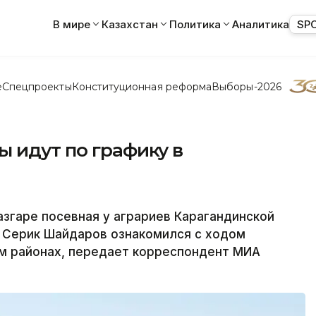
В мире
Казахстан
Политика
Аналитика
SP
е
Спецпроекты
Конституционная реформа
Выборы-2026
 идут по графику в
згаре посевная у аграриев Карагандинской
и Серик Шайдаров ознакомился с ходом
ом районах, передает корреспондент МИА