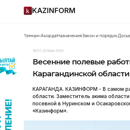
KAZINFORM
Акорда
Назначения
Закон и порядок
Дось
Тренды:
18:57, 20 Мая 2020
Весенние полевые работы
Карагандинской области
КАРАГАНДА. КАЗИНФОРМ - В самом ра
области. Заместитель акима област
посевной в Нуринском и Осакаровск
«Казинформ».