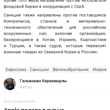
Кроме того меры направлены против Московской
фондовой биржи в координации с США.
Санкции также направлены против поставщиков
боеприпасов, станков и материально-
технического обеспечения для российских
вооруженных сил, включая организации,
базирующиеся в Китае, Израиле, Кыргызстане
и Турции, а также судов, которые перевозят
военные товары из Северной Кореи в Россию.
Евросоюз
Санкции
Великобритания
Мировы
Галымжан Караманулы
Автор
02:21, 04 Августа 2026