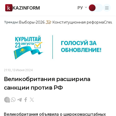
KAZINFORM
РУ
Выборы-2026
Конституционная реформа
Спецп
Тренды:
21:10, 13 Июня 2024
Великобритания расширила
санкции против РФ
Великобритания объявила о широкомасштабных