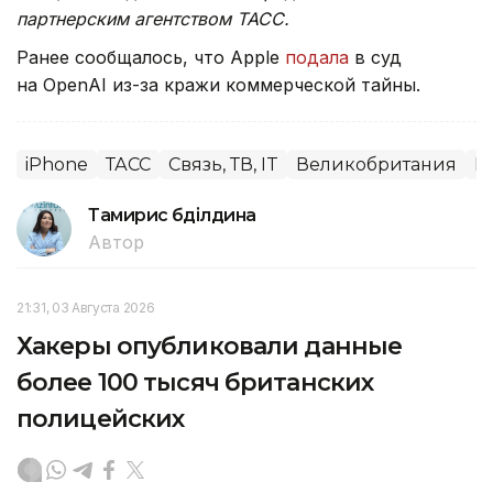
партнерским агентством ТАСС.
Ранее сообщалось, что Apple
подала
в суд
на OpenAI из-за кражи коммерческой тайны.
iPhone
ТАСС
Связь, ТВ, IT
Великобритания
М
Тамирис Әбділдина
Автор
21:31, 03 Августа 2026
Хакеры опубликовали данные
более 100 тысяч британских
полицейских