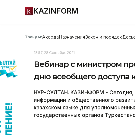
KAZINFORM
Акорда
Назначения
Закон и порядок
Дось
Тренды:
18:57, 28 Сентября 2021
Вебинар с министром п
дню всеобщего доступа 
НУР-СУЛТАН. КАЗИНФОРМ - Сегодня, 
информации и общественного развит
казахском языке для уполномоченных
государственных органов Туркестан