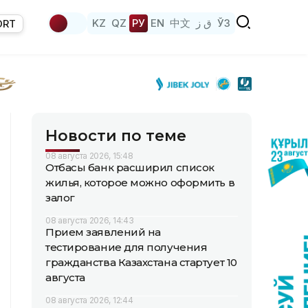
KZ
QZ
РУ
EN
中文
ق ز
ЎЗ
ORT
Новости по теме
08 августа 2026, 15:48
Отбасы банк расширил список
жилья, которое можно оформить в
залог
08 августа 2026, 14:43
Прием заявлений на
тестирование для получения
гражданства Казахстана стартует 10
августа
08 августа 2026, 12:44