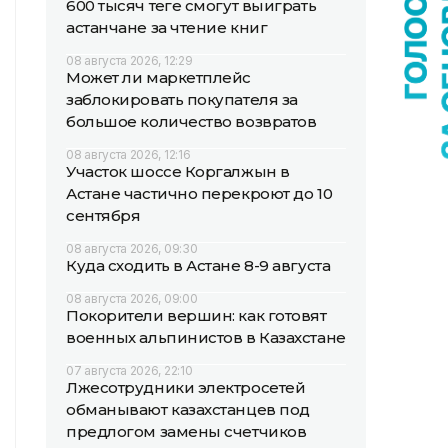
600 тысяч теңге смогут выиграть
астанчане за чтение книг
08 августа 2026, 12:29
Может ли маркетплейс
заблокировать покупателя за
большое количество возвратов
08 августа 2026, 12:16
Участок шоссе Коргалжын в
Астане частично перекроют до 10
сентября
08 августа 2026, 09:30
Куда сходить в Астане 8-9 августа
08 августа 2026, 09:00
Покорители вершин: как готовят
военных альпинистов в Казахстане
07 августа 2026, 22:10
Лжесотрудники электросетей
обманывают казахстанцев под
предлогом замены счетчиков