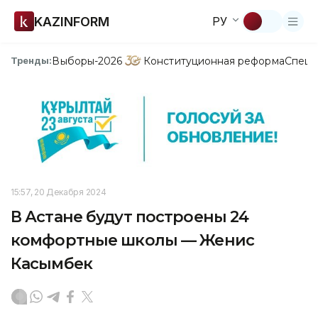
KAZINFORM
РУ
Выборы-2026
Конституционная реформа
Спецп
Тренды:
15:57, 20 Декабря 2024
В Астане будут построены 24
комфортные школы — Женис
Касымбек