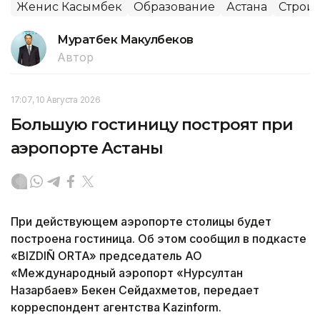
Женис Касымбек
Образование
Астана
Строит
Муратбек Макулбеков
Автор
17:07, 10 Августа 2026
Большую гостиницу построят при
аэропорте Астаны
При действующем аэропорте столицы будет
построена гостиница. Об этом сообщил в подкасте
«BIZDIÑ ORTA» председатель АО
«Международный аэропорт «Нурсултан
Назарбаев» Бекен Сейдахметов, передает
корреспондент агентства Kazinform.