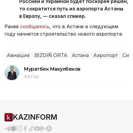
Россией и Украиной будет поскорее решен,
то сократится путь из аэропорта Астаны
в Европу, — сказал спикер.
Ранее
сообщалось
, что в Астане в следующем
году начнется строительство нового аэропорта.
Авиация
BIZDIÑ ORTA
Астана
Аэропорт
Сит
Муратбек Макулбеков
Автор
KAZINFORM