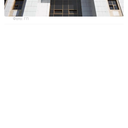
Фото: ГП
— В отдельных масс-медиа 4 августа 2026
года опубликован пресс-релиз
Генеральной прокуратуры о результатах
проверки и выявленных нарушениях
в деятельности политической партии
«Әділет». Данная информация является
заведомо ложной, подобного рода
сообщения Генеральная прокуратура
не размещала, проверку не проводила, —
заявили в Гепрокуратуре.
По факту распространения заведомо ложной
информации начато досудебное расследование
по п. 3 ч.2 ст. 274 Уголовного кодекса Республики