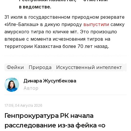
в ведомстве.
31 июля в государственном природном резервате
«Иле-Балхаш» в дикую природу
выпустили
самку
амурского тигра по кличке Үміт. Это произошло
впервые с момента исчезновения тигров на
территории Казахстана более 70 лет назад.
Фейки
Природа
Искусственный интеллект
М
Динара Жусупбекова
Автор
17:09, 04 Августа 2026
Генпрокуратура РК начала
расследование из-за фейка «о