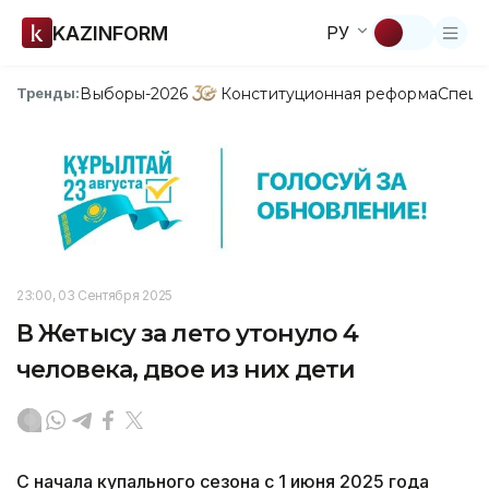
KAZINFORM
РУ
Выборы-2026
Конституционная реформа
Спецп
Тренды:
23:00, 03 Сентября 2025
В Жетысу за лето утонуло 4
человека, двое из них дети
С начала купального сезона с 1 июня 2025 года