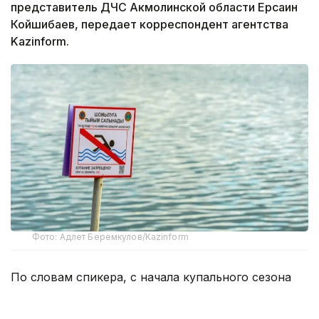
представитель ДЧС Акмолинской области Ерсаин
Койшибаев, передает корреспондент агентства
Kazinform.
Фото: Адлет Беремкулов/Kazinform
По словам спикера, с начала купального сезона
на водоемах области погибли уже 33 человека,
среди них восемь детей.