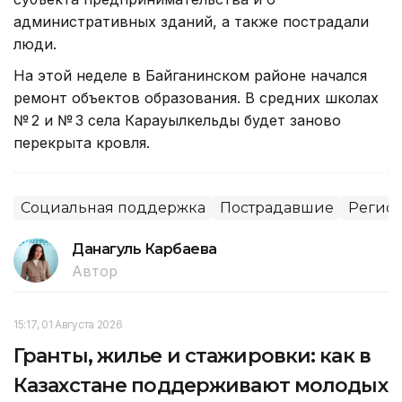
административных зданий, а также пострадали
люди.
На этой неделе в Байганинском районе начался
ремонт объектов образования. В средних школах
№ 2 и № 3 села Карауылкельды будет заново
перекрыта кровля.
Социальная поддержка
Пострадавшие
Регион
Данагуль Карбаева
Автор
15:17, 01 Августа 2026
Гранты, жилье и стажировки: как в
Казахстане поддерживают молодых