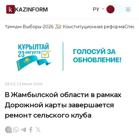
KAZINFORM
РУ
Выборы-2026
Конституционная реформа
Спецп
Тренды:
08:43, 23 Июля 2009
В Жамбылской области в рамках
Дорожной карты завершается
ремонт сельского клуба