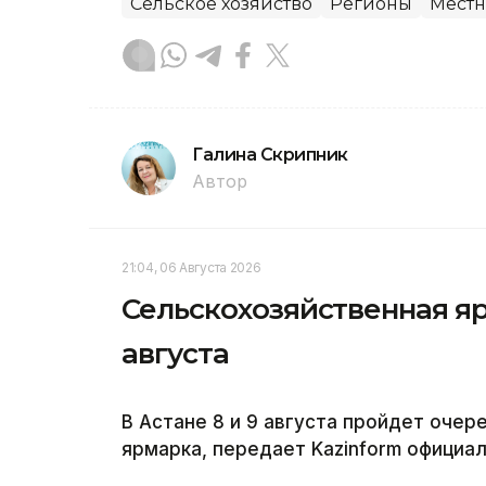
Сельское хозяйство
Регионы
Местн
Галина Скрипник
Автор
21:04, 06 Августа 2026
Сельскохозяйственная яр
августа
В Астане 8 и 9 августа пройдет оче
ярмарка, передает Kazinform официа