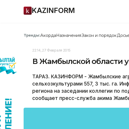
KAZINFORM
Акорда
Назначения
Закон и порядок
Дось
Тренды:
22:14, 27 Февраля 2015
В Жамбылской области 
ТАРАЗ. КАЗИНФОРМ - Жамбылские агр
сельхозкультурами 557, 3 тыс. га. И
региона на заседании коллегии по п
сообщает пресс-служба акима Жамбы