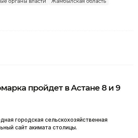
ые органы власти
Жамбылская область
марка пройдет в Астане 8 и 9
редная городская сельскохозяйственная
льный сайт акимата столицы.