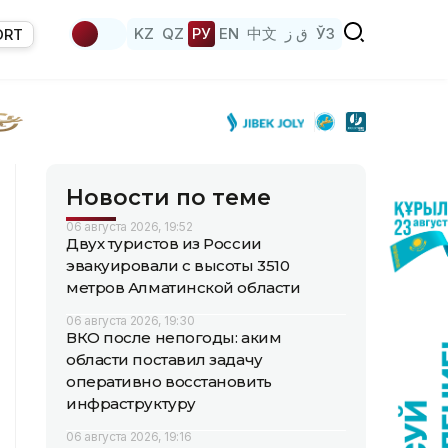
KZ
QZ
РУ
EN
中文
ق ز
ЎЗ
ORT
Новости по теме
06 августа 2026, 19:52
Двух туристов из России
эвакуировали с высоты 3510
метров Алматинской области
06 августа 2026, 19:30
ВКО после непогоды: аким
области поставил задачу
оперативно восстановить
инфраструктуру
06 августа 2026, 19:16