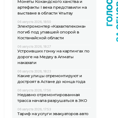
Монеты Кокандского ханства и
артефакты I века представили на
выставке в области Ұлытау
06 августа 2026, 18:50
Электромонтер «Казахтелекома»
погиб под упавшей опорой в
Костанайской области
06 августа 2026, 18:27
Устроивших гонку на картингах по
дороге на Медеу в Алматы
наказали
06 августа 2026, 18:23
Какие улицы отремонтируют и
достроят в Астане до конца года
06 августа 2026, 17:56
Недавно отремонтированная
трасса начала разрушаться в ЗКО
06 августа 2026, 17:53
Тариф на услуги эвакуаторов авто