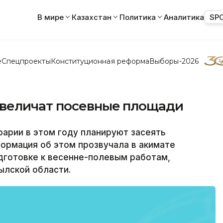
В мире
Казахстан
Политика
Аналитика
SP
е
Спецпроекты
Конституционная реформа
Выборы-2026
увеличат посевные площади
арии в этом году планируют засеять
нформация об этом прозвучала в акимате
одготовке к весенне-полевым работам,
лской области.