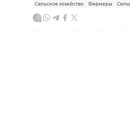
Сельское хозяйство
Фермеры
Сель
Диана Калманбаева
Автор
12:30, 06 Августа 2026
Продкорпорация в 2,6 р
масличных культур
Продкорпорация увеличила объем фи
программе форвардного закупа с 36 т