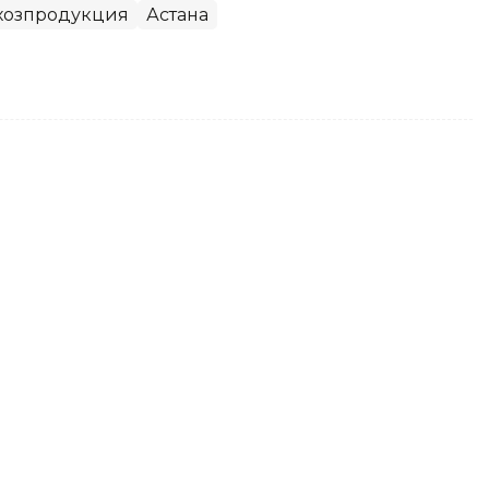
хозпродукция
Астана
аза увеличила финансирование
нансирования масличных культур по
ыс. до 95 тыс. тонн, передает агентство