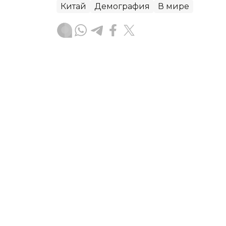
Китай
Демография
В мире
Берик Табынбаев
Автор
21:24, 31 Июля 2026
Школы Польши теряют уч
демографического криз
В Союзе учителей Польши заявили, ч
сталкивается с серьезными последс
агентство Kazinform со ссылкой на
Бе