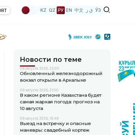
KZ
QZ
РУ
EN
中文
ق ز
ЎЗ
ORT
Новости по теме
09 августа 2026, 22:00
Обновленный железнодорожный
вокзал открыли в Аркалыке
09 августа 2026, 21:00
В каком регионе Казахстана будет
самая жаркая погода: прогноз на
10 августа
09 августа 2026, 19:48
Выезд на встречку и опасные
маневры: свадебный кортеж