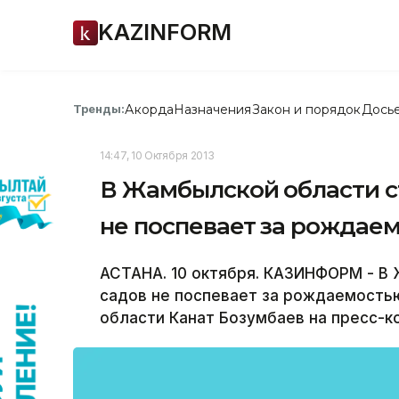
KAZINFORM
Акорда
Назначения
Закон и порядок
Дось
Тренды:
14:47, 10 Октября 2013
В Жамбылской области с
не поспевает за рождае
АСТАНА. 10 октября. КАЗИНФОРМ - В
садов не поспевает за рождаемость
области Канат Бозумбаев на пресс-к