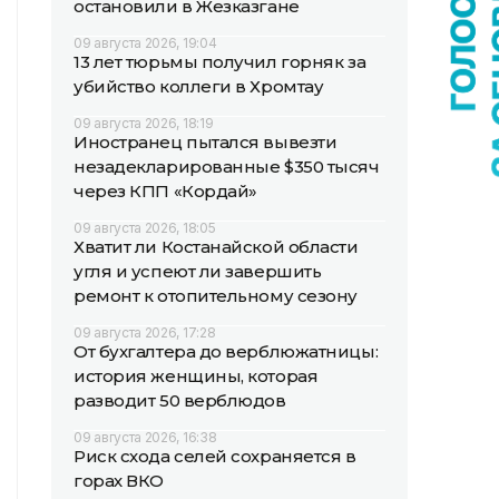
остановили в Жезказгане
09 августа 2026, 19:04
13 лет тюрьмы получил горняк за
убийство коллеги в Хромтау
09 августа 2026, 18:19
Иностранец пытался вывезти
незадекларированные $350 тысяч
через КПП «Кордай»
09 августа 2026, 18:05
Хватит ли Костанайской области
угля и успеют ли завершить
ремонт к отопительному сезону
09 августа 2026, 17:28
От бухгалтера до верблюжатницы:
история женщины, которая
разводит 50 верблюдов
09 августа 2026, 16:38
Риск схода селей сохраняется в
горах ВКО