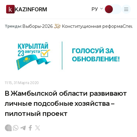
KAZINFORM
РУ
Выборы-2026
Конституционная реформа
Спецп
Тренды:
11:15, 31 Марта 2020
В Жамбылской области развивают
личные подсобные хозяйства –
пилотный проект