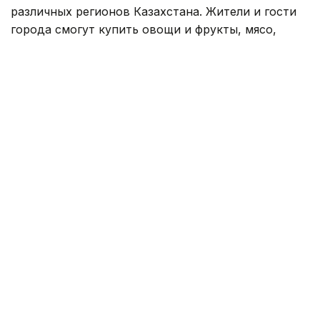
различных регионов Казахстана. Жители и гости
города смогут купить овощи и фрукты, мясо,
мучные и молочные продукты, выпечку,
натуральные соки, варенье, джемы и многое
другое по выгодным ценам.
Мероприятие будет проходить 8 и 9 августа с
10:00 ч. до 19:00 ч. в ТЦ «Keryen Joly» по адресу:
Шоссе Алаш, 35Б.
Для удобства посетителей рядом с местом
проведения ярмарки курсируют автобусные
маршруты № 7, 11, 39, 41, 45, 53, 59, 81, 307, 317.
О том, как новые овощехранилища повлияли на
рынок Казахстана, читайте по
ссылке
.