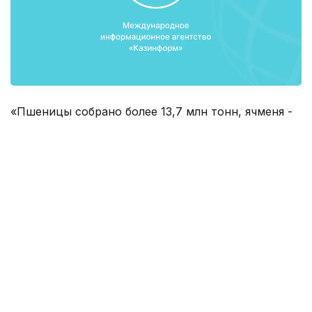
«Пшеницы собрано более 13,7 млн тонн, ячменя -
около 2,7 млн тонн, гречихи - 45,4 тыс. тонн,
кукурузы - 734,1 тыс. тонн, риса - 422,2 тыс. тонн.
При этом валовый сбор пшеницы к уровню
прошлого года возрос на 0,8 млн. тонн,
зернофуражных культур - на 0,7 млн. тонн,
крупяных культур - на 51,5 тыс. тонн. Сбор
сахарной свеклы увеличился в 7 раз и составил
174 тыс. тонн»
Правительство
Сельское хозяйство
ИТОГИ 201