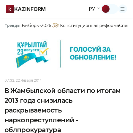
KAZINFORM
РУ
Выборы-2026
Конституционная реформа
Спецп
Тренды:
07:32, 22 Января 2014
В Жамбылской области по итогам
2013 года снизилась
раскрываемость
наркопреступлений -
облпрокуратура