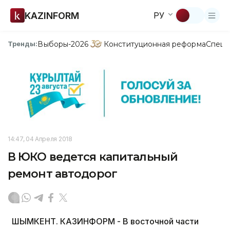
KAZINFORM
РУ
Выборы-2026
Конституционная реформа
Спецп
Тренды:
14:47, 04 Апреля 2018
В ЮКО ведется капитальный
ремонт автодорог
ШЫМКЕНТ. КАЗИНФОРМ - В восточной части