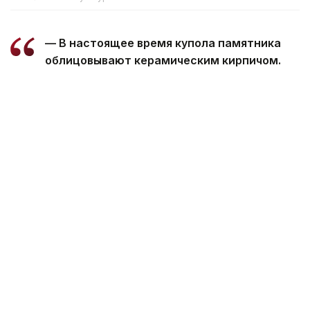
— В настоящее время купола памятника
облицовывают керамическим кирпичом.
После завершения кладки швы обработают
специальным составом, который защитит
конструкцию от проникновения влаги, —
сообщили в министерстве.