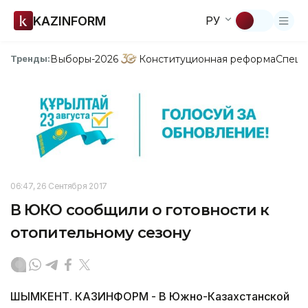
KAZINFORM
РУ
Выборы-2026
Конституционная реформа
Спецп
Тренды:
06:47, 26 Сентября 2017
В ЮКО сообщили о готовности к
отопительному сезону
ШЫМКЕНТ. КАЗИНФОРМ - В Южно-Казахстанской