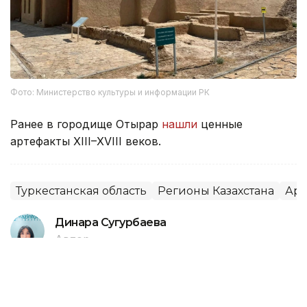
Фото: Министерство культуры и информации РК
Ранее в городище Отырар
нашли
ценные
артефакты XIII–XVIII веков.
Туркестанская область
Регионы Казахстана
Арх
Динара Сугурбаева
Автор
21:24, 07 Августа 2026
Браконьеры в Туркестанской