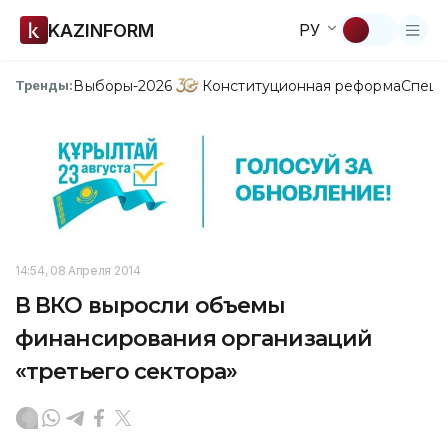
KAZINFORM
РУ
Выборы-2026
Конституционная реформа
Спецп
Тренды:
14:54, 08 Апреля 2014
В ВКО выросли объемы
финансирования организаций
«третьего сектора»