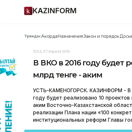
KAZINFORM
Акорда
Назначения
Закон и порядок
Дось
Тренды:
15:53, 07 Апреля 2016
В ВКО в 2016 году будет 
млрд тенге - аким
УСТЬ-КАМЕНОГОРСК. КАЗИНФОРМ - В В
году будет реализовано 10 проектов 
аким Восточно-Казахстанской област
реализации Плана нации «100 конкре
институциональных реформ Главы го