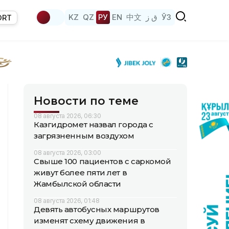
KZ
QZ
РУ
EN
中文
ق ز
ЎЗ
ORT
Новости по теме
08 августа 2026, 06:30
Казгидромет назвал города с
загрязненным воздухом
08 августа 2026, 03:00
Свыше 100 пациентов с саркомой
живут более пяти лет в
Жамбылской области
08 августа 2026, 01:48
Девять автобусных маршрутов
изменят схему движения в