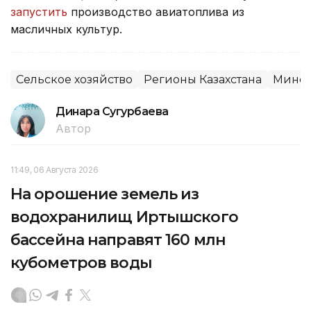
запустить
производство авиатоплива из
масличных культур.
Сельское хозяйство
Регионы Казахстана
Минсе
Динара Сугурбаева
Автор
11:49, 06 Августа 2026
На орошение земель из
водохранилищ Иртышского
бассейна направят 160 млн
кубометров воды