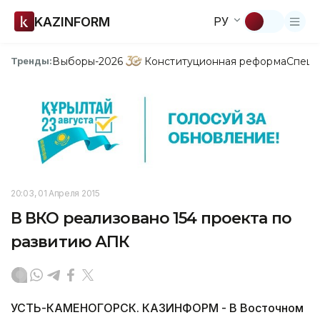
KAZINFORM
РУ
Выборы-2026
Конституционная реформа
Спецп
Тренды:
20:03, 01 Апреля 2015
В ВКО реализовано 154 проекта по
развитию АПК
УСТЬ-КАМЕНОГОРСК. КАЗИНФОРМ - В Восточном