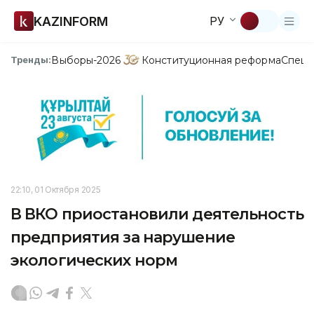
KAZINFORM
РУ
Выборы-2026
Конституционная реформа
Спецп
Тренды:
22:10, 01 Октября 2025
В ВКО приостановили деятельность
предприятия за нарушение
экологических норм