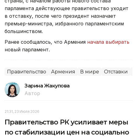
страны, с началом работы нового состава
парламента действующее правительство уходит
в отставку, после чего президент назначает
премьер-министра, избранного парламентским
большинством.
Ранее сообщалось, что Армения
начала выбирать
новый парламент.
Правительство
Армения
В мире
Отставки
П
Зарина Жакупова
Автор
21:31, 23 Июля 2026
Правительство РК усиливает меры
по стабилизации цен на социально