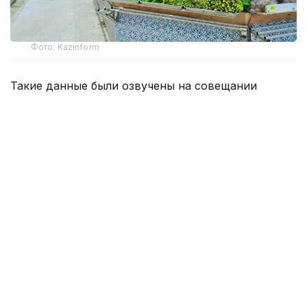
Фото: Kazinform
Такие данные были озвучены на совещании
по вопросам стабилизации цен на социально
значимые продовольственные товары и инфляции
под председательством заместителя Премьер-
министра — министра национальной экономики
Серика Жумангарина.
Как было отмечено на совещании, по итогам июня
годовая инфляция в стране составила 10,3%
против 10,4% месяцем ранее. При этом уровень
инфляции выше среднереспубликанского
сохраняется в 11 регионах. Самые высокие
показатели зарегистрированы в областях Жетысу,
Улытау, а также в Северо-Казахстанской