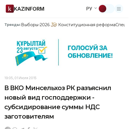
KAZINFORM
РУ
Выборы-2026
Конституционная реформа
Спецп
Тренды:
19:05, 01 Июля 2015
В ВКО Минсельхоз РК разъяснил
новый вид господдержки -
субсидирование суммы НДС
заготовителям