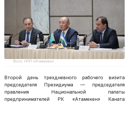
Фото: НПП «Атамекен»
Второй день трехдневного рабочего визита
председателя Президиума — председателя
правления Национальной палаты
предпринимателей РК «Атамекен» Каната
Шарлапаева в Республику Узбекистан был
посвящен развитию прямых связей между
предпринимателями Казахстана и Узбекистана,
расширению инвестиционного сотрудничества,