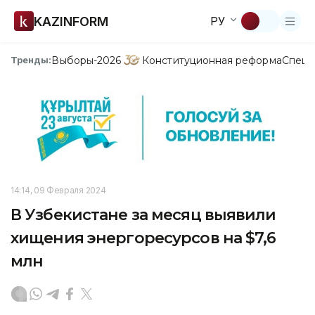
KAZINFORM
РУ
Выборы-2026
Конституционная реформа
Спецп
Тренды:
14:14, 09 Февраля 2024
В Узбекистане за месяц выявили
хищения энергоресурсов на $7,6
млн