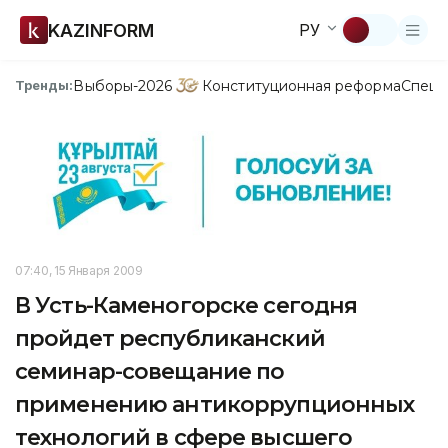
KAZINFORM
РУ
Выборы-2026
Конституционная реформа
Спецп
Тренды:
07:40, 15 Января 2009
В Усть-Каменогорске сегодня
пройдет республиканский
семинар-совещание по
применению антикоррупционных
технологий в сфере высшего