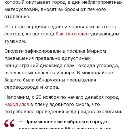
который окутывает город в дни неблагоприятных
метеоусловий, вносят выбросы от печного
отопления.
Это подтвердили недавние проверки частного
сектора, когда город
был поглощен
удушающим
туманом.
Экологи зафиксировали в посёлке Мирном
превышения предельно допустимых
концентраций диоксида серы, оксида углерода,
взвешенных веществ и хлора. В микрорайоне
Защита были обнаружены превышения
сероводорода и хлора.
Напомним, с 20 ноября по начало декабря город
находился
в плену ядовитого смога, что
потребовало проведения ряда рейдов экологами.
— Промышленные выбросы в городе
составляют около 55 тысяч тонн в год,