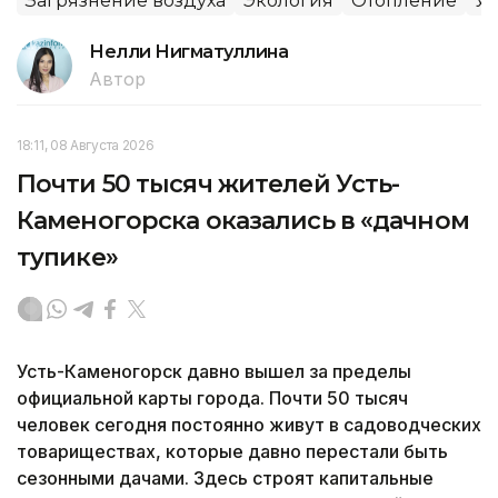
Загрязнение воздуха
Экология
Отопление
Ус
Нелли Нигматуллина
Автор
18:11, 08 Августа 2026
Почти 50 тысяч жителей Усть-
Каменогорска оказались в «дачном
тупике»
Усть-Каменогорск давно вышел за пределы
официальной карты города. Почти 50 тысяч
человек сегодня постоянно живут в садоводческих
товариществах, которые давно перестали быть
сезонными дачами. Здесь строят капитальные