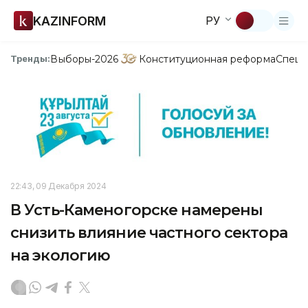
KAZINFORM
РУ
Выборы-2026
Конституционная реформа
Спецп
Тренды:
22:43, 09 Декабря 2024
В Усть-Каменогорске намерены
снизить влияние частного сектора
на экологию