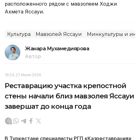
расположенного рядом с мавзолеем Ходжи
Ахмета Яссауи.
Культура
Мавзолей Яссауи
Минкультуры и ин
Жанара Мухамедиярова
Автор
19:24, 27 Июля 2026
Реставрацию участка крепостной
стены начали близ мавзолея Яссауи
завершат до конца года
В Туркестане специалисты РГП «Казреставрация»