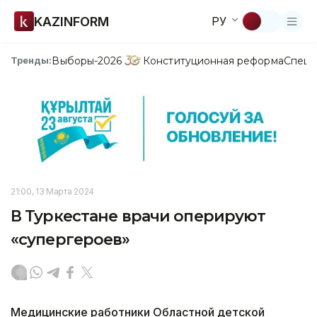
KAZINFORM
РУ
Выборы-2026
Конституционная реформа
Спецп
Тренды:
21:00, 13 Марта 2024
В Туркестане врачи оперируют
«супергероев»
Медицинские работники Областной детской