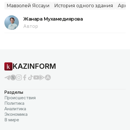
Мавзолей Яссауи
История одного здания
Архе
Жанара Мухамедиярова
Автор
KAZINFORM
Разделы
Происшествия
Политика
Аналитика
Экономика
В мире