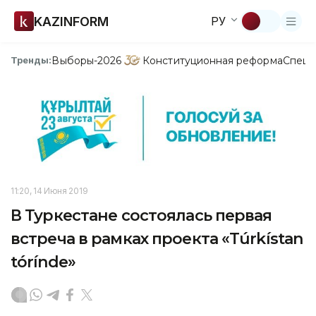
KAZINFORM
РУ
Выборы-2026
Конституционная реформа
Спецп
Тренды:
11:20, 14 Июня 2019
В Туркестане состоялась первая
встреча в рамках проекта «Túrkístan
tórínde»