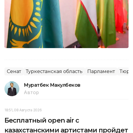
Сенат
Туркестанская область
Парламент
Тюрк
Муратбек Макулбеков
Автор
18:51, 08 Августа 2026
Бесплатный open air с
казахстанскими артистами пройдет