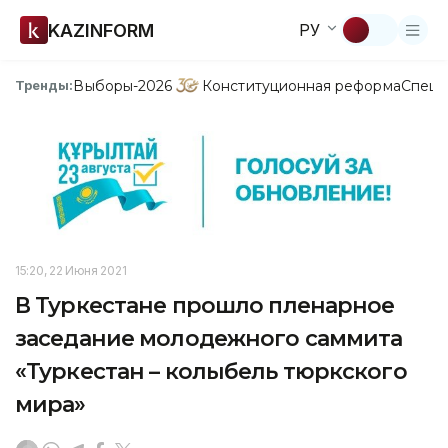
KAZINFORM
РУ
Выборы-2026
Конституционная реформа
Спецп
Тренды:
15:20, 22 Июня 2021
В Туркестане прошло пленарное
заседание молодежного саммита
«Туркестан – колыбель тюркского
мира»