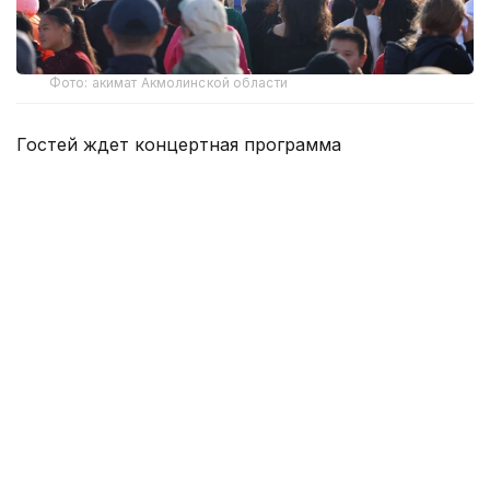
Фото: акимат Акмолинской области
Гостей ждет концертная программа
с выступлениями казахстанских артистов,
интерактивы и выступления спикеров
на актуальные для молодежи темы.
В образовательной части фестиваля лекторы
расскажут о направлениях «Заң мен тәртіп», «Таза
Қазақстан», искусственном интеллекте,
современных технологиях, развитии личностного
и профессионального потенциала, гражданской
активности и молодежных инициативах.
На сцене выступят Ersultan Omar, Еркебұлан &
Бауыржан, Iliyas Kabdyray, RICK, BAXA и Abzal