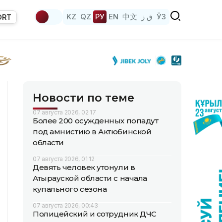
KZ
QZ
РУ
EN
中文
ق ز
ЎЗ
ORT
Новости по теме
07 августа 2026, 02:17
Более 200 осужденных попадут
под амнистию в Актюбинской
области
07 августа 2026, 01:12
Девять человек утонули в
Атырауской области с начала
купального сезона
07 августа 2026, 00:43
Полицейский и сотрудник ДЧС