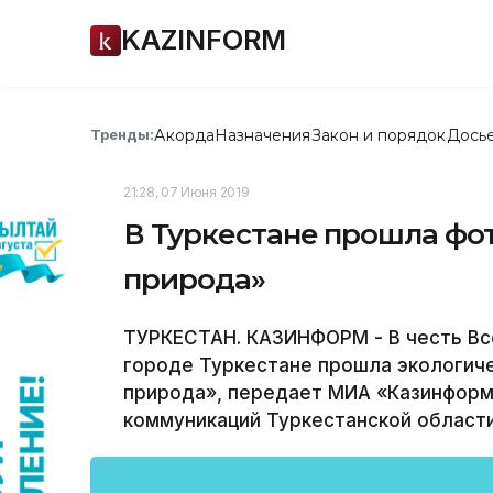
KAZINFORM
Акорда
Назначения
Закон и порядок
Дось
Тренды:
21:28, 07 Июня 2019
В Туркестане прошла фо
природа»
ТУРКЕСТАН. КАЗИНФОРМ - В честь В
городе Туркестане прошла экологич
природа», передает МИА «Казинформ
коммуникаций Туркестанской области