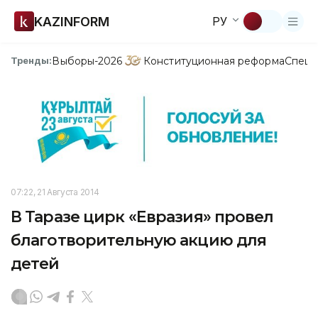
KAZINFORM
РУ
Выборы-2026
Конституционная реформа
Спецп
Тренды:
07:22, 21 Августа 2014
В Таразе цирк «Евразия» провел
благотворительную акцию для
детей