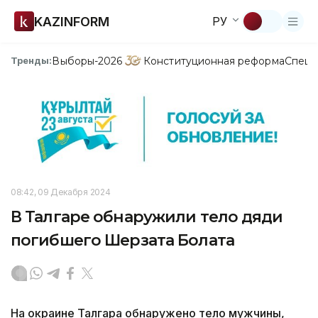
KAZINFORM
РУ
Выборы-2026
Конституционная реформа
Спецп
Тренды:
08:42, 09 Декабря 2024
В Талгаре обнаружили тело дяди
погибшего Шерзата Болата
На окраине Талгара обнаружено тело мужчины,