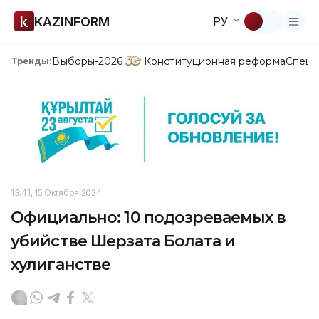
KAZINFORM
РУ
Выборы-2026
Конституционная реформа
Спецп
Тренды:
13:41, 15 Октября 2024
Официально: 10 подозреваемых в
убийстве Шерзата Болата и
хулиганстве