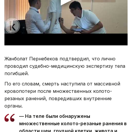
Жанболат Пернебеков подтвердил, что лично
проводил судебно-медицинскую экспертизу тела
погибшей.
По его словам, смерть наступила от массивной
кровопотери после множественных колото-
резаных ранений, повредивших внутренние
органы.
— На теле были обнаружены
множественные колото-резаные ранения в
области шеи, грудной клетки, живота и