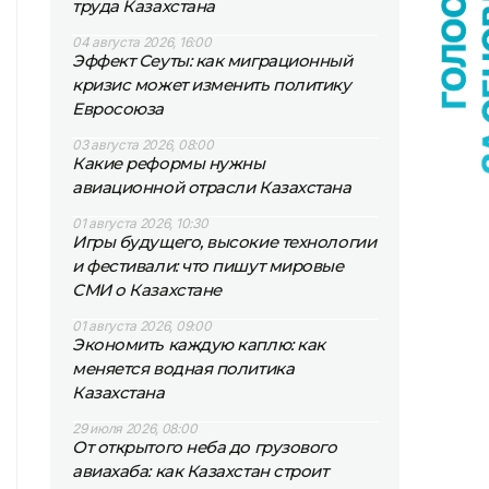
труда Казахстана
04 августа 2026, 16:00
Эффект Сеуты: как миграционный
кризис может изменить политику
Евросоюза
03 августа 2026, 08:00
Какие реформы нужны
авиационной отрасли Казахстана
01 августа 2026, 10:30
Игры будущего, высокие технологии
и фестивали: что пишут мировые
СМИ о Казахстане
01 августа 2026, 09:00
Экономить каждую каплю: как
меняется водная политика
Казахстана
29 июля 2026, 08:00
От открытого неба до грузового
авиахаба: как Казахстан строит