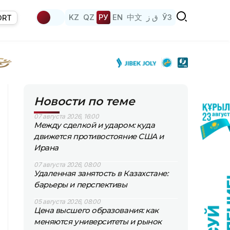
KZ
QZ
РУ
EN
中文
ق ز
ЎЗ
ORT
Новости по теме
07 августа 2026, 16:00
Между сделкой и ударом: куда
движется противостояние США и
Ирана
07 августа 2026, 08:00
Удаленная занятость в Казахстане:
барьеры и перспективы
05 августа 2026, 08:00
Цена высшего образования: как
меняются университеты и рынок