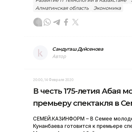
Развитие IT технологий в Казахстане
Алматинская область
Экономика
Сандугаш Дуйсенова
Автор
20:00, 14 Февраля 2020
В честь 175-летия Абая 
премьеру спектакля в С
СЕМЕЙ.КАЗИНФОРМ – В Семее молодеж
Кунанбаева готовится к премьере сп