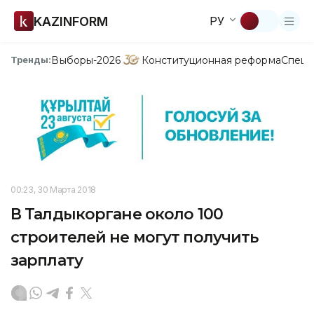
KAZINFORM
РУ
Выборы-2026
Конституционная реформа
Спецп
Тренды:
00:23, 30 Марта 2018
В Талдыкоргане около 100
строителей не могут получить
зарплату