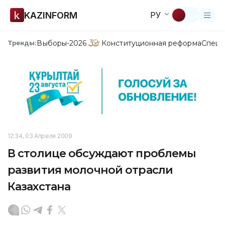
KAZINFORM
РУ
Выборы-2026
Конституционная реформа
Спецп
Тренды:
12:34, 03 Апреля 2009
В столице обсуждают проблемы
развития молочной отрасли
Казахстана