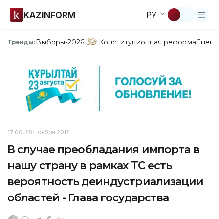
KAZINFORM
РУ
Выборы-2026
Конституционная реформа
Спецп
Тренды:
17:00, 28 Ноября 2012
В случае преобладания импорта в
нашу страну в рамках ТС есть
вероятность деиндустриализации
областей - Глава государства