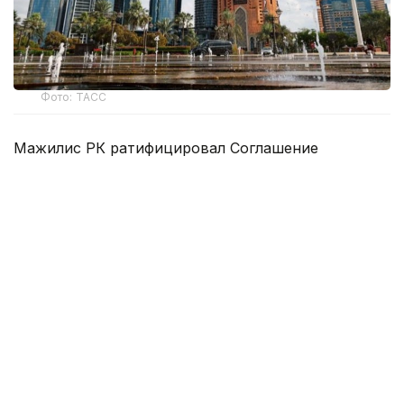
Фото: ТАСС
Мажилис РК ратифицировал Соглашение
об экономическом партнерстве между
государствами, входящими в Евразийский
экономический союз и Объединенными
Арабскими Эмиратами.
Как сообщил министр торговли и интеграции
РК Арман Шаккалиев, соглашение было
заключено 27 июня 2025 года в Минске в рамках
заседания Высшего Евразийского экономического
совета. Соглашение предусматривает отмену
импортных таможенных пошлин в отношении