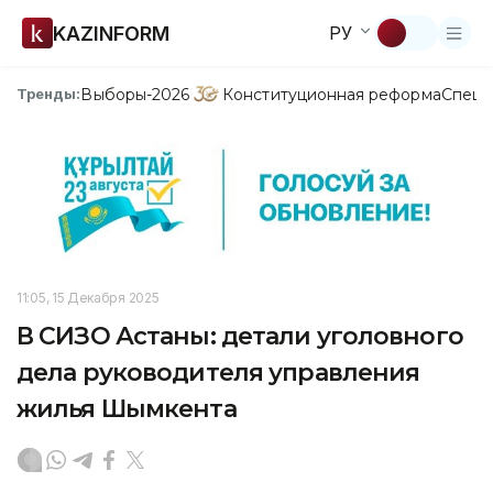
KAZINFORM
РУ
Выборы-2026
Конституционная реформа
Спецп
Тренды:
11:05, 15 Декабря 2025
В СИЗО Астаны: детали уголовного
дела руководителя управления
жилья Шымкента