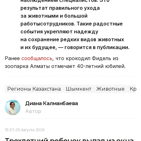
наблюдением специалистов. Это
результат правильного ухода
за животными и большой
работысотрудников. Такие радостные
события укрепляют надежду
на сохранение редких видов животных
и их будущее, — говорится в публикации.
Ранее
сообщалось
, что крокодил Фидель из
зоопарка Алматы отмечает 40-летний юбилей.
Регионы Казахстана
Шымкент
Животные
Кра
Диана Калманбаева
Автор
15:37, 05 Августа 2026
Трехлетний ребенок выпал из окна