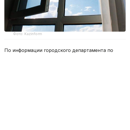
Фото: Kazinform
По информации городского департамента по
чрезвычайным ситуациям, трагедия произошла
из-за того, что ребенок 2023 года рождения
ненадолго остался без присмотра взрослых.
В ДЧС отметили, что с начала 2026 года в
Шымкенте зарегистрировано уже девять случаев
падения детей из окон. В результате
происшествий четверо детей погибли, еще пятеро
получили травмы различной степени тяжести.
Спасатели в очередной раз обращаются к
родителям и законным представителям с